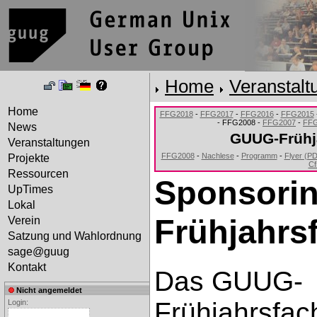
Home
Veranstalt
Home
FFG2018
-
FFG2017
-
FFG2016
-
FFG2015
- FFG2008 -
FFG2007
-
FF
News
GUUG-Frühj
Veranstaltungen
FFG2008
-
Nachlese
-
Programm
-
Flyer (P
Projekte
Cf
Ressourcen
Sponsorin
UpTimes
Lokal
Frühjahrs
Verein
Satzung und Wahlordnung
sage@guug
Kontakt
Das GUUG-
Nicht angemeldet
Frühjahrsfac
Login: