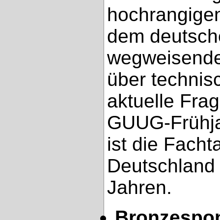
hochrangige
dem deutsch
wegweisende
über technis
aktuelle Fra
GUUG-Frühja
ist die Facht
Deutschland 
Jahren.
Bronzespo