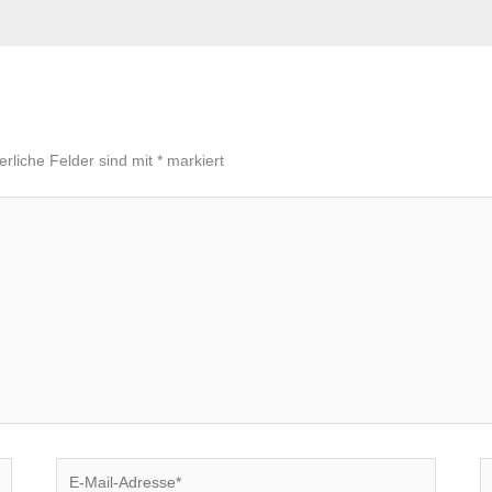
erliche Felder sind mit
*
markiert
E-
W