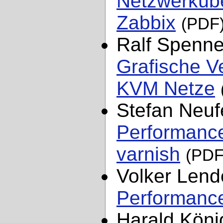
Netzwerküb
Zabbix
(PDF
Ralf Spenn
Grafische Ve
KVM Netze
Stefan Neuf
Performance
varnish
(PDF
Volker Len
Performanc
Harald Köni