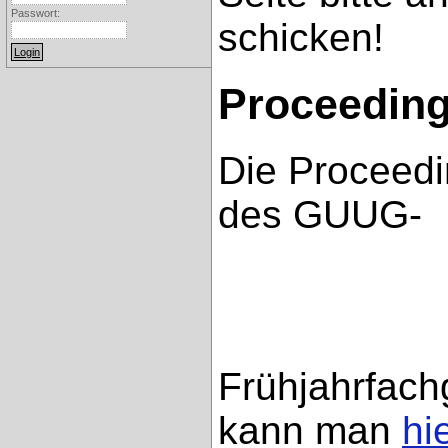
Passwort:
schicken!
Proceedin
Die Proceed
des GUUG-
Frühjahrfac
kann man
hi