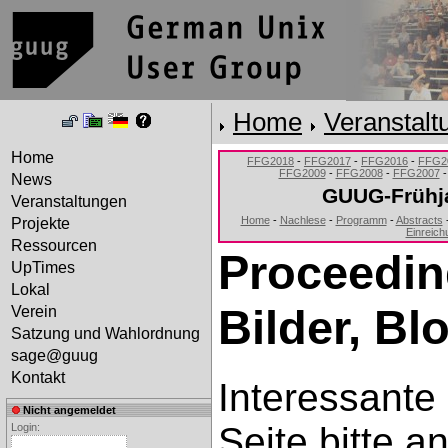
Home
Veranstalt
Home
FFG2018
-
FFG2017
-
FFG2016
-
FFG2
FFG2009
-
FFG2008
-
FFG2007
News
GUUG-Frühj
Veranstaltungen
Home
-
Nachlese
-
Programm
-
Abstracts
Projekte
Einreich
Ressourcen
Proceeding
UpTimes
Lokal
Bilder, Bl
Verein
Satzung und Wahlordnung
sage@guug
Kontakt
Interessante 
Nicht angemeldet
Seite bitte 
Login: