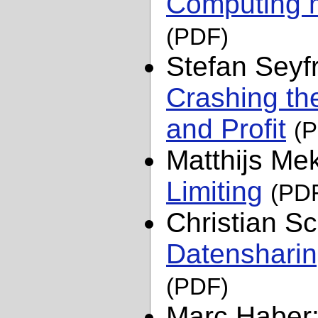
Computing 
(PDF)
Stefan Seyfr
Crashing th
and Profit
(
Matthijs Me
Limiting
(PD
Christian 
Datensharin
(PDF)
Marc Haber