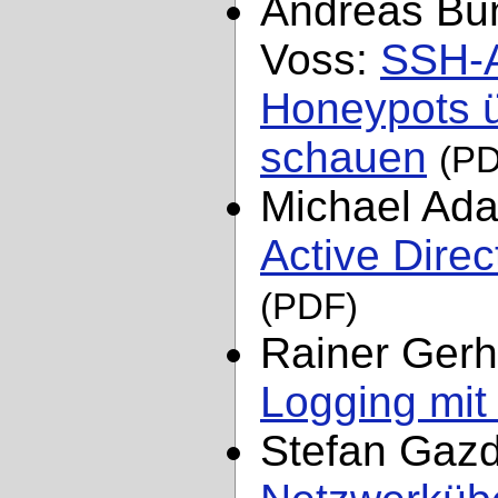
Andreas Bun
Voss:
SSH-A
Honeypots ü
schauen
(PD
Michael Ad
Active Direc
(PDF)
Rainer Ger
Logging mit
Stefan Gaz