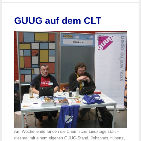
den
Chemnitzer
Linuxtagen
GUUG auf dem CLT
#clt2013
Am Wochenende fanden die Chemnitzer Linuxtage statt –
diesmal mit einem eigenen GUUG-Stand. Johannes Hubertz,