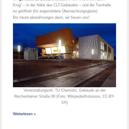
Krug“ – in der Nähe des CLT-Gebäudes – und die Turnhalle
ist geöffnet (für angemeldete Übernachtungsgäste).
Bis heute abend/morgen dann, wir freuen uns!
Veranstaltungsort: TU Chemnitz, Gebäude an der
Reichenhainer Straße 90 (Foto: Wikipedia/Kolossos, CC-BY-
SA)
Die
Weiterlesen »
GUUG
auf