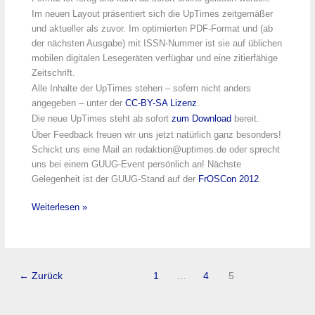
Im neuen Layout präsentiert sich die UpTimes zeitgemäßer
und aktueller als zuvor. Im optimierten PDF-Format und (ab
der nächsten Ausgabe) mit ISSN-Nummer ist sie auf üblichen
mobilen digitalen Lesegeräten verfügbar und eine zitierfähige
Zeitschrift.
Alle Inhalte der UpTimes stehen – sofern nicht anders
angegeben – unter der
CC-BY-SA Lizenz
.
Die neue UpTimes steht ab sofort
zum Download
bereit.
Über Feedback freuen wir uns jetzt natürlich ganz besonders!
Schickt uns eine Mail an redaktion@uptimes.de oder sprecht
uns bei einem GUUG-Event persönlich an! Nächste
Gelegenheit ist der GUUG-Stand auf der
FrOSCon 2012
.
UpTimes
Weiterlesen »
2012/2
erschienen!
←
Zurück
1
…
4
5