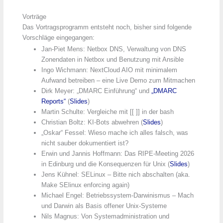
Vorträge
Das Vortragsprogramm entsteht noch, bisher sind folgende
Vorschläge eingegangen:
Jan-Piet Mens: Netbox DNS, Verwaltung von DNS
Zonendaten in Netbox und Benutzung mit Ansible
Ingo Wichmann: NextCloud AIO mit minimalem
Aufwand betreiben – eine Live Demo zum Mitmachen
Dirk Meyer: „DMARC Einführung“ und
„DMARC
Reports“
(
Slides
)
Martin Schulte: Vergleiche mit [[ ]] in der bash
Christian Boltz: KI-Bots abwehren (
Slides
)
„Oskar“ Fessel: Wieso mache ich alles falsch, was
nicht sauber dokumentiert ist?
Erwin und Jannis Hoffmann: Das RIPE-Meeting 2026
in Edinburg und die Konsequenzen für Unix (
Slides
)
Jens Kühnel: SELinux – Bitte nich abschalten (aka.
Make SElinux enforcing again)
Michael Engel: Betriebssystem-Darwinismus – Mach
und Darwin als Basis offener Unix-Systeme
Nils Magnus: Von Systemadministration und